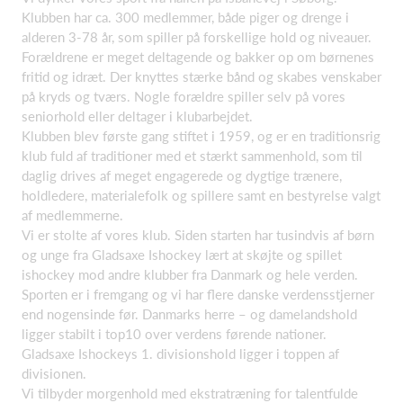
Klubben har ca. 300 medlemmer, både piger og drenge i
alderen 3-78 år, som spiller på forskellige hold og niveauer.
Forældrene er meget deltagende og bakker op om børnenes
fritid og idræt. Der knyttes stærke bånd og skabes venskaber
på kryds og tværs. Nogle forældre spiller selv på vores
seniorhold eller deltager i klubarbejdet.
Klubben blev første gang stiftet i 1959, og er en traditionsrig
klub fuld af traditioner med et stærkt sammenhold, som til
daglig drives af meget engagerede og dygtige trænere,
holdledere, materialefolk og spillere samt en bestyrelse valgt
af medlemmerne.
Vi er stolte af vores klub. Siden starten har tusindvis af børn
og unge fra Gladsaxe Ishockey lært at skøjte og spillet
ishockey mod andre klubber fra Danmark og hele verden.
Sporten er i fremgang og vi har flere danske verdensstjerner
end nogensinde før. Danmarks herre – og damelandshold
ligger stabilt i top10 over verdens førende nationer.
Gladsaxe Ishockeys 1. divisionshold ligger i toppen af
divisionen.
Vi tilbyder morgenhold med ekstratræning for talentfulde