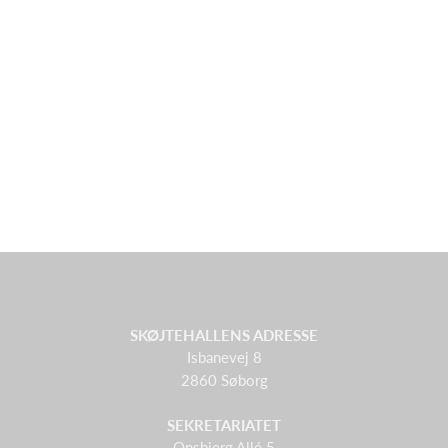
SKØJTEHALLENS ADRESSE
Isbanevej 8
2860 Søborg
SEKRETARIATET
Onsbjerg Allé 5